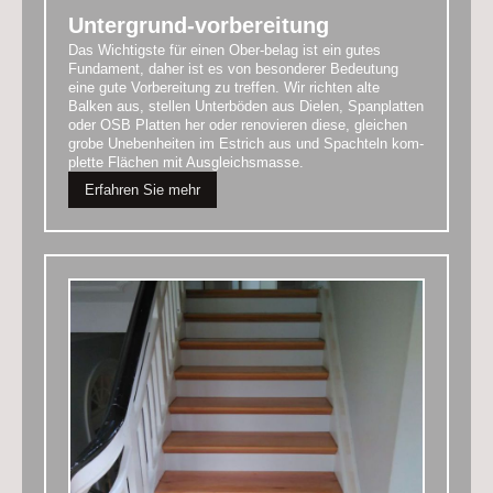
Untergrund-vorbereitung
Das Wichtigste für einen Ober-belag ist ein gutes
Fundament, daher ist es von besonderer Bedeutung
eine gute Vorbereitung zu treffen. Wir richten alte
Balken aus, stellen Unterböden aus Dielen, Spanplatten
oder OSB Platten her oder renovieren diese, gleichen
grobe Unebenheiten im Estrich aus und Spachteln kom-
plette Flächen mit Ausgleichsmasse.
Erfahren Sie mehr