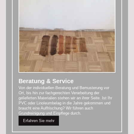
Beratung & Service
Von der individuellen Beratung und Bemusterung vor
Ort, bis hin zur fachgerechten Verarbeitung der
gelieferten Materialien stehen wir an ihrer Seite. I
st Ihr
PVC oder Linoleumbelag in die Jahre gekommen und
braucht eine Auffrischung?
Wir führen auch
Grundreinigung und Einpflege durch.
Erfahren Sie mehr