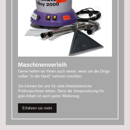
Maschinenverleih
Gerne helfen wir Ihnen auch weiter, wenn sie die Dinge
selber "in die Hand" nehmen möchten.
Sie können bei uns für viele Arbeitsbereiche
Profimaschinen leihen. Denn die Voraussetzung für
gute Arbeit ist auch gutes Werkzeug.
Erfahren sie mehr